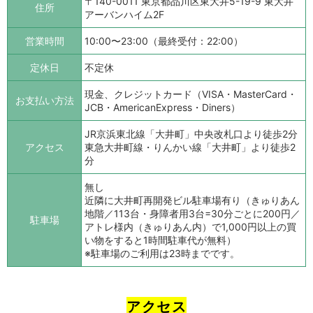
〒140-0011 東京都品川区東大井5-19-9 東大井
住所
アーバンハイム2F
営業時間
10:00〜23:00（最終受付：22:00）
定休日
不定休
現金、クレジットカード（VISA・MasterCard・
お支払い方法
JCB・AmericanExpress・Diners）
JR京浜東北線「大井町」中央改札口より徒歩2分
アクセス
東急大井町線・りんかい線「大井町」より徒歩2
分
無し
近隣に大井町再開発ビル駐車場有り（きゅりあん
地階／113台・身障者用3台=30分ごとに200円／
駐車場
アトレ様内（きゅりあん内）で1,000円以上の買
い物をすると1時間駐車代が無料）
※駐車場のご利用は23時までです。
アクセス